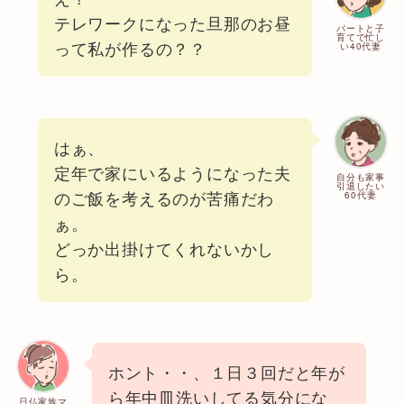
テレワークになった旦那のお昼
パートと子
育てで忙し
って私が作るの？？
い40代妻
はぁ、
定年で家にいるようになった夫
自分も家事
引退したい
のご飯を考えるのが苦痛だわ
60代妻
ぁ。
どっか出掛けてくれないかし
ら。
ホント・・、１日３回だと年が
ら年中皿洗いしてる気分にな
日仏家族マ