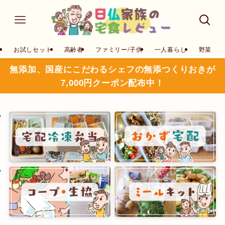
お試しセット
高齢者
ファミリー/子供
一人暮らし
野菜
無添加、国産にこだわるシェフの無添つくりおきが
7,000円クーポン配布中！