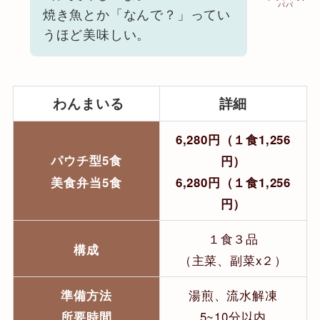
パパ
焼き魚とか「なんで？」ってい
うほど美味しい。
わんまいる
詳細
6,280円（１食1,256
パウチ型5食
円）
美食弁当5食
6,280円（１食1,256
円）
１食３品
構成
（主菜、副菜x２）
準備方法
湯煎、流水解凍
所要時間
5~10分以内