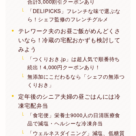
合計3,000割引クーポンあり
「DELIPICKS」フレンチな味で選ぶな
ら！シェフ監修のフレンチグルメ
テレワーク夫のお昼ご飯がめんどくさ
いなら！冷蔵の宅配おかずも検討して
みよう
「つくりおき.jp」は超人気で順番待ち
続出！4,000円クーポンあり！
無添加にこだわるなら「シェフの無添つ
くりおき」
定年後のシニア夫婦の昼ごはんには冷
凍宅配弁当
「食宅便」栄養士9000人の日清医療食
品で減塩・ヘルシーな冷凍弁当
「ウェルネスダイニング」減塩、低糖質