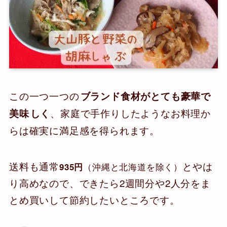
この一つ一つの
ブランド食材がとても豪華で
、家庭で手作りしたようなお料理か
美味
しく
らは確実に満足感を得られます。
送料も通常
とやは
935円
（沖縄と北海道を除く）
り高めなので、できたら2週間分や2人分をま
とめ買いして節約したいところです。