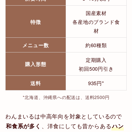
国産素材
特徴
各産地のブランド食
材
メニュー数
約60種類
定期購入
購入形態
初回500円引き
送料
935円*
*北海道、沖縄県への配送は、送料2500円
わんまいるは中高年向を対象としているので
、洋食にしても昔からある
和食系が多く
ハン