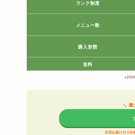
ランク制度
メニュー数
購入形態
送料
※20
＼ 最
次回お届け日５日