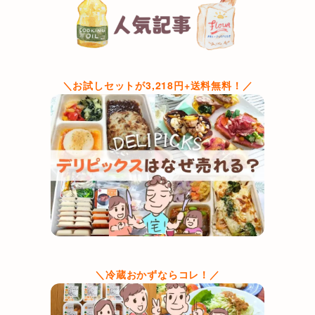
＼お試しセットが3,218円+送料無料！／
＼冷蔵おかずならコレ！／