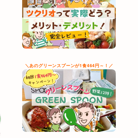
＼あのグリーンスプーンが1食464円～！／
パ