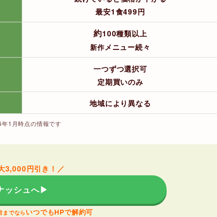
最安1食499円
約
100種類以上
メニュー続々
新作
一つずつ選択可
定期買いのみ
地域により
異なる
26年1月時点の情報です
大3,000円引き！
／
ナッシュへ▶︎
いつでもHPで
解約可
前までなら