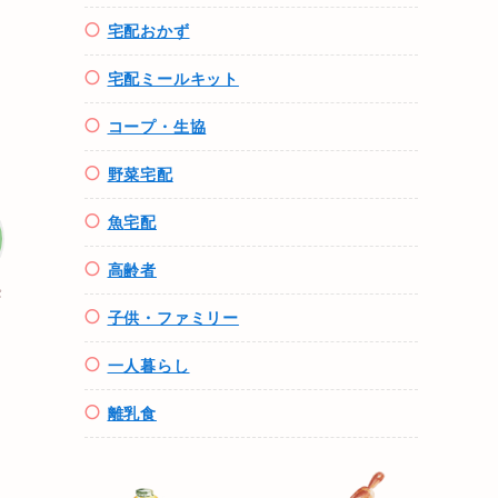
宅配おかず
宅配ミールキット
コープ・生協
野菜宅配
魚
宅配
高齢者
パ
子供・ファミリー
一人暮らし
離乳食