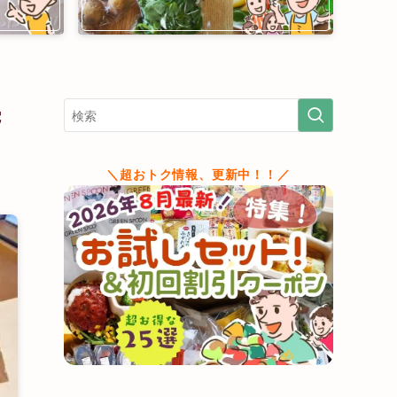
続
＼超おトク情報、更新中！！／