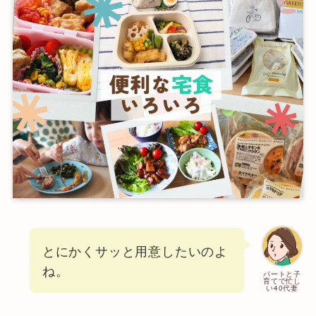
とにかくサッと用意したいのよ
ね。
パートと子
育てで忙し
い40代妻