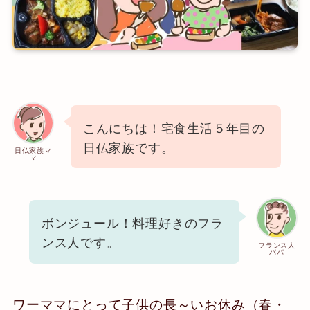
こんにちは！宅食生活５年目の
日仏家族です。
日仏家族マ
マ
ボンジュール！料理好きのフラ
ンス人です。
フランス人
パパ
ワーママにとって子供の長～いお休み（春・