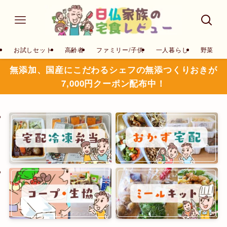
お試しセット
高齢者
ファミリー/子供
一人暮らし
野菜
無添加、国産にこだわるシェフの無添つくりおきが
7,000円クーポン配布中！