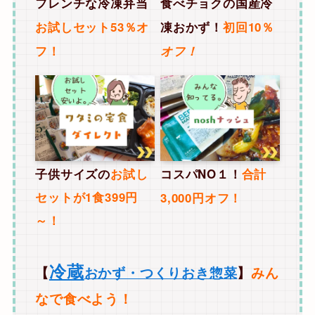
フレンチな冷凍弁当
食べチョクの国産冷
お試しセット53
％オ
凍おかず！
初回10％
フ！
オフ！
子供サイズの
お試し
コスパNO１！
合計
セットが1食399円
3,000円オフ！
～！
冷蔵
【
おかず・つくりおき惣菜
】
みん
なで食べよう！