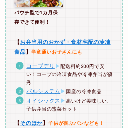
パウチ型で1カ月保
存できて便利！
【
お弁当用のおかず・食材宅配の冷凍
食品
】
学童通いお子さんにも
コープデリ
▶︎
配送料約200円で安
い！コープの冷凍食品や冷凍弁当
が優
秀
パルシステム
▶︎
国産の冷凍食品
オイシックス
▶︎
高いけど美味しい、
子供弁当の惣菜セット
【
そのほか
】
子供が喜ぶパンなども！