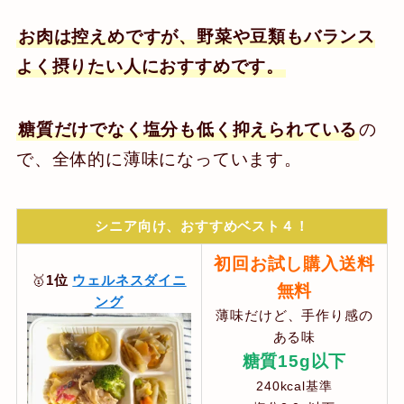
お肉は控えめですが、野菜や豆類もバランス
よく摂りたい人におすすめです。
糖質だけでなく塩分も低く抑えられている
の
で、全体的に薄味になっています。
シニア向け、おすすめベスト４！
初回お試し購入送料
🥇
1位
ウェルネスダイニ
無料
ング
薄味だけど、手作り感の
ある味
糖質15g以下
240kcal基準