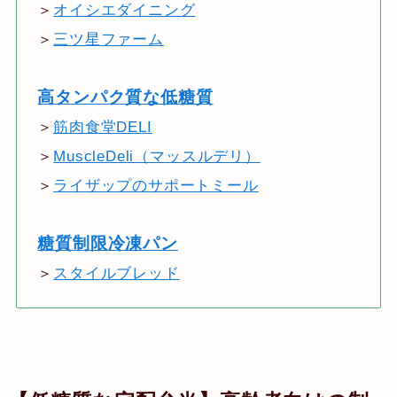
＞
オイシエダイニング
＞
三ツ星ファーム
高タンパク質な低糖質
＞
筋肉食堂DELI
＞
MuscleDeli（マッスルデリ）
＞
ライザップのサポートミール
糖質制限冷凍パン
＞
スタイルブレッド