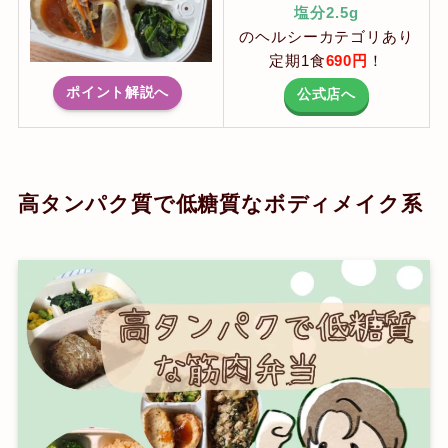
塩分2.5g
のヘルシーカテゴリあり
定期1食
690円
！
ポイント解説へ
公式店へ
高タンパク質で低糖質なボディメイク系