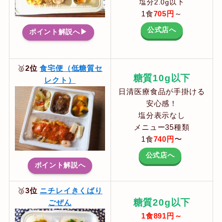
塩分2.0g以下
1食
705円
～
公式店へ
ポイント解説へ▶
🥈
2位
食宅便（低糖質セ
糖質10g以下
レクト）
日清医療食品が手掛ける
安心感！
塩分表示なし
メニュー35種類
1食
740円
〜
公式店へ
ポイント解説へ
🥉
3位
ニチレイきくばり
糖質20g以下
ごぜん
1食891円～