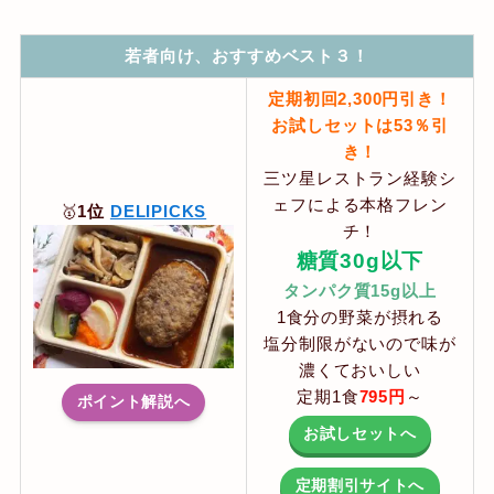
若者向け、おすすめベスト３！
定期初回2,300円引き！
お試しセットは53％引
き！
三ツ星レストラン経験シ
ェフによる本格フレン
🥇
1位
DELIPICKS
チ！
糖質30g以下
タンパク質15g以上
1食分の野菜が摂れる
塩分制限がないので味が
濃くておいしい
定期1食
795
円
～
ポイント解説へ
お試しセットへ
定期割引サイトへ