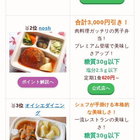
合計3,000円引き！
🥈
2位
nosh
肉料理ガッチリの男子弁
当！
プレミアム登場で美味し
さアップ！
糖質30g以下
塩分2.5ｇ以下
定期1食
620
円
～
ポイント解説へ
公式店へ
シェフが手掛ける本格的
🥉
3位
オイシエダイニン
な美味しさ！
グ
一流レストランの美味し
さ！
糖質30g以下