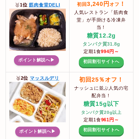
3,240円
！
初回
オフ
🥇
1位
筋肉食堂DELI
人気レストラン「筋肉食
堂」が手掛ける冷凍弁
当！
糖質12.2g
タンパク質31.8g
定期1食
994円～
ポイント解説へ▶
初回割引サイトへ
🥈
2位
マッスルデリ
初回
25％オフ
！
ナッシュに並ぶ人気の宅
配弁当！
糖質15g以下
タンパク質20g以上
定期1食
961円～
初回割引サイトへ
ポイント解説へ▶