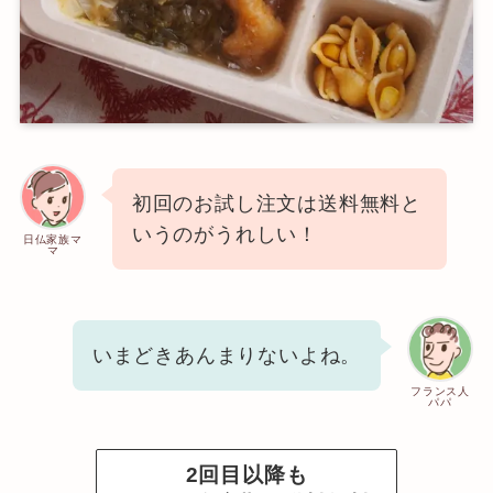
初回のお試し注文は送料無料と
いうのがうれしい！
日仏家族マ
マ
いまどきあんまりないよね。
フランス人
パパ
2回目以降も