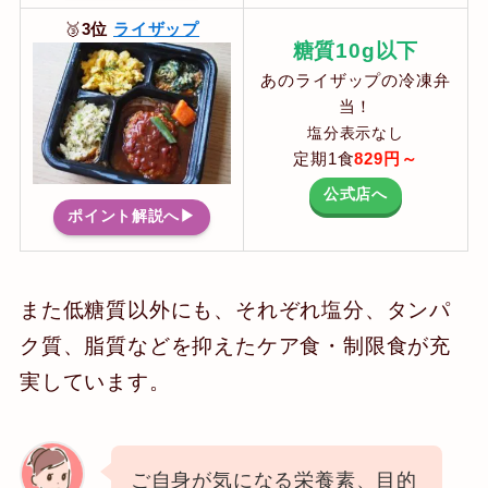
🥉
3位
ライザップ
糖質10g以下
あのライザップの冷凍弁
当！
塩分表示なし
定期1食
829円～
公式店へ
ポイント解説へ▶
また低糖質以外にも、それぞれ塩分、タンパ
ク質、脂質などを抑えたケア食・制限食が充
実しています。
ご自身が気になる栄養素、目的