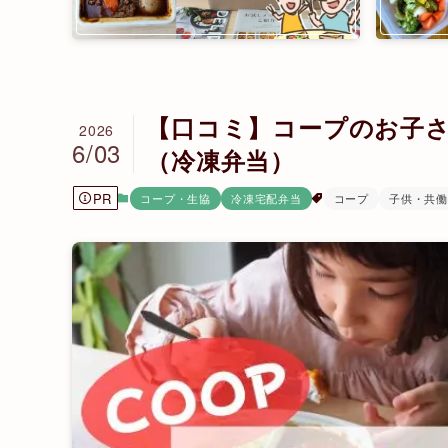
【口コミ】コープのお子さ
2026
6/03
（冷凍弁当）
PR
コープ・生協
冷凍宅配弁当
コープ
子供・共働