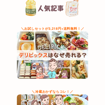
＼お試しセットが3,218円+送料無料！／
＼冷蔵おかずならコレ！／