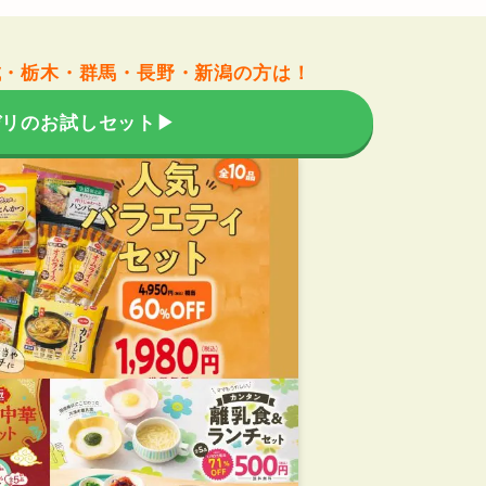
城・栃木・群馬・長野
・新潟
の方は
！
デリのお試しセット▶