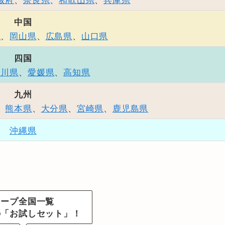
中国
県
、
岡山県
、
広島県
、
山口県
四国
香川県
、
愛媛県
、
高知県
九州
、
熊本県
、
大分県
、
宮崎県
、
鹿児島県
沖縄県
コープ全国一覧
の「お試しセット」！