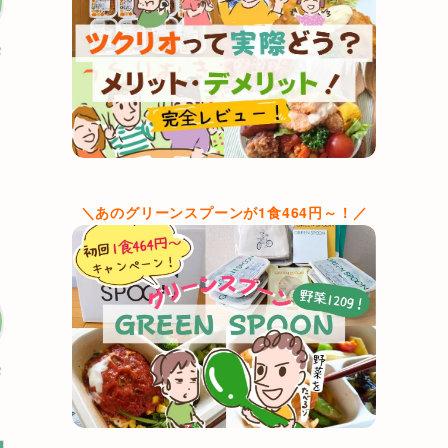
パ
＼あのグリーンスプーンが1食464円～！／
パ