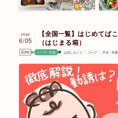
【全国一覧】はじめてば
2026
6/05
（はじまる箱）
PR
コープ・生協
お試しセット
コープ
子供・共働