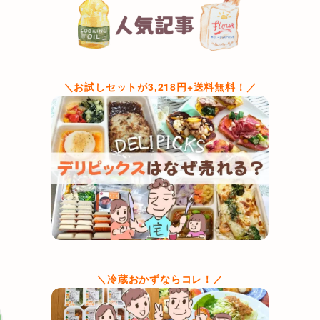
＼お試しセットが3,218円+送料無料！／
＼冷蔵おかずならコレ！／